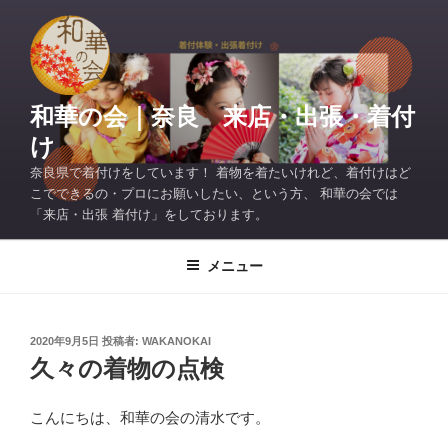
コ
ン
テ
ン
ツ
和華の会｜奈良 来店・出張・着付
へ
け
ス
奈良県で着付けをしています！ 着物を着たいけれど、着付けはど
キ
こでできるの・プロにお願いしたい、という方、 和華の会では
ッ
「来店・出張 着付け」をしております。
プ
メニュー
投
2020年9月5日
投稿者:
WAKANOKAI
稿
久々の着物の点検
日:
こんにちは、和華の会の清水です。