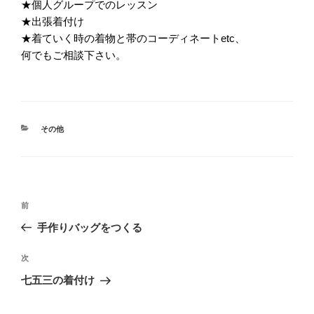
★個人グループでのレッスン
★出張着付け
★着ていく時の着物と帯のコーディネートetc、
何でもご相談下さい。
カ
その他
テ
ゴ
リ
ー
投
前
前
稿
の
手作りバッグをつくる
ナ
投
ビ
稿
次
次
ゲ
の
七五三の着付け
投
ー
稿