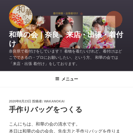
コ
ン
テ
ン
ツ
和華の会｜奈良 来店・出張・着付
へ
け
ス
奈良県で着付けをしています！ 着物を着たいけれど、着付けはど
キ
こでできるの・プロにお願いしたい、という方、 和華の会では
ッ
「来店・出張 着付け」をしております。
プ
メニュー
投
2020年8月23日
投稿者:
WAKANOKAI
稿
手作りバッグをつくる
日:
こんにちは、和華の会の清水です。
本日は和華の会の会合。先生方と手作りバッグを作りま