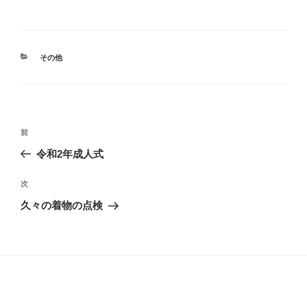
カ
その他
テ
ゴ
リ
ー
投
前
前
稿
の
令和2年成人式
ナ
投
ビ
稿
次
次
ゲ
の
久々の着物の点検
投
ー
稿
シ
ョ
ン