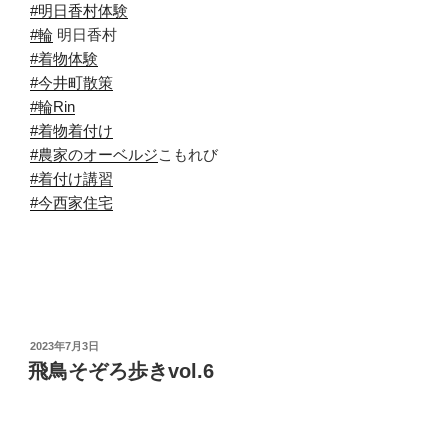
#明日香村体験
#輪
明日香村
#着物体験
#今井町散策
#輪Rin
#着物着付け
#農家のオーベルジ
こもれび
#着付け講習
#今西家住宅
投
2023年7月3日
稿
飛鳥そぞろ歩きvol.6
日: