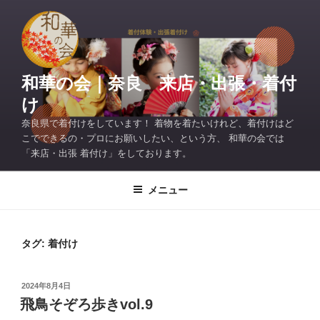
コ
ン
テ
ン
ツ
和華の会｜奈良 来店・出張・着付
へ
け
ス
奈良県で着付けをしています！ 着物を着たいけれど、着付けはど
キ
こでできるの・プロにお願いしたい、という方、 和華の会では
ッ
「来店・出張 着付け」をしております。
プ
メニュー
タグ:
着付け
投
2024年8月4日
稿
飛鳥そぞろ歩きvol.9
日: