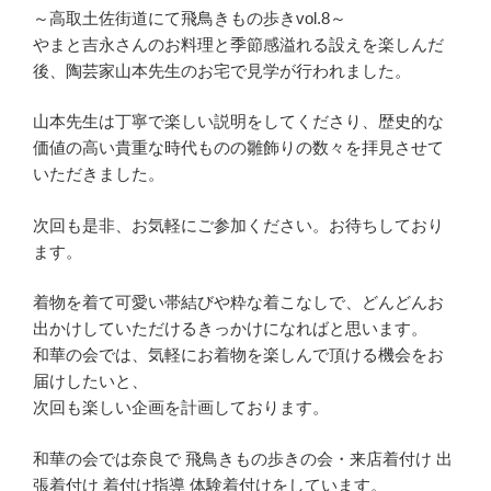
～高取土佐街道にて飛鳥きもの歩きvol.8～
やまと吉永さんのお料理と季節感溢れる設えを楽しんだ
後、陶芸家山本先生のお宅で見学が行われました。
山本先生は丁寧で楽しい説明をしてくださり、歴史的な
価値の高い貴重な時代ものの雛飾りの数々を拝見させて
いただきました。
次回も是非、お気軽にご参加ください。お待ちしており
ます。
着物を着て可愛い帯結びや粋な着こなしで、どんどんお
出かけしていただけるきっかけになればと思います。
和華の会では、気軽にお着物を楽しんで頂ける機会をお
届けしたいと、
次回も楽しい企画を計画しております。
和華の会では奈良で 飛鳥きもの歩きの会・来店着付け 出
張着付け 着付け指導 体験着付けをしています。