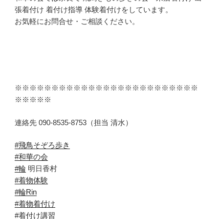
張着付け 着付け指導 体験着付けをしています。
お気軽にお問合せ・ご相談ください。
※※※※※※※※※※※※※※※※※※※※※※※※※
※※※※※
連絡先 090-8535-8753（担当 清水）
#飛鳥そぞろ歩き
#和華の会
#輪
明日香村
#着物体験
#輪Rin
#着物着付け
#着付け講習