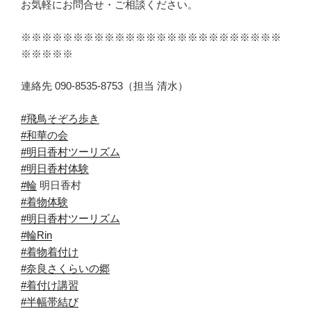
お気軽にお問合せ・ご相談ください。
※※※※※※※※※※※※※※※※※※※※※※※※※
※※※※※
連絡先 090-8535-8753（担当 清水）
#飛鳥そぞろ歩き
#和華の会
#明日香村ツーリズム
#明日香村体験
#輪
明日香村
#着物体験
#明日香村ツーリズム
#輪Rin
#着物着付け
#奈良さくらいの郷
#着付け講習
#半幅帯結び