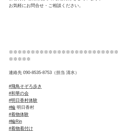
お気軽にお問合せ・ご相談ください。
※※※※※※※※※※※※※※※※※※※※※※※※※
※※※※※
連絡先 090-8535-8753（担当 清水）
#飛鳥そぞろ歩き
#和華の会
#明日香村体験
#輪
明日香村
#着物体験
#輪Rin
#着物着付け