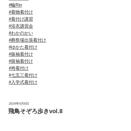
#輪Rin
#着物着付け
#着付け講習
#浴衣講習会
#わかのかい
#葬祭場出張着付け
#ゆかた着付け
#振袖着付け
#留袖着付け
#袴着付け
#七五三着付け
#入学式着付け
投
2024年4月8日
稿
飛鳥そぞろ歩きvol.8
日: