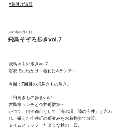
#着付け講習
投
2023年10月31日
稿
飛鳥そぞろ歩きvol.7
日:
飛鳥きもの歩きvol.7
浴衣でお出かけ～着付け&ランチ～
今回で7回目の飛鳥きもの歩き。
〈飛鳥きもの歩きvol.7〉
古民家ランチと今井町散策~
かつて、自治都市として「海の堺、陸の今井」と言わ
れ、栄えた今井町の町並みをお着物姿で散策。
タイムスリップしたような秋の一日.