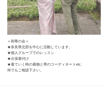
加
し
ま
し
た。”
の
＝和華の会＝
★奈良県北部を中心に活動しています。
★個人グループでのレッスン
★出張着付け
★着ていく時の着物と帯のコーディネートetc、
何でもご相談下さい。