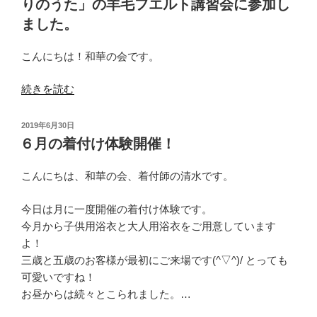
りのうた」の羊毛フエルト講習会に参加し
ました。
こんにちは！和華の会です。
“生
続きを読む
活
和
投
2019年6月30日
雑
稿
６月の着付け体験開催！
日:
貨
＆
こんにちは、和華の会、着付師の清水です。
ギ
ャ
今日は月に一度開催の着付け体験です。
ラ
今月から子供用浴衣と大人用浴衣をご用意しています
リ
よ！
ー
三歳と五歳のお客様が最初にご来場です(^▽^)/ とっても
輪
可愛いですね！
rin
お昼からは続々とこられました。…
で