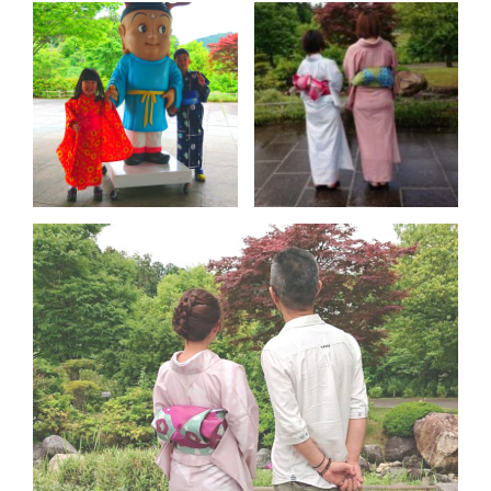
「Sari
こ
と
り
の
う
た」
の
羊
毛
フ
エ
ル
ト
講
習
会
に
参