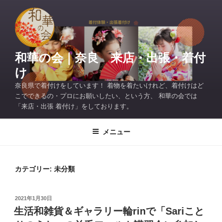
コ
ン
テ
ン
ツ
和華の会｜奈良 来店・出張・着付
へ
け
ス
奈良県で着付けをしています！ 着物を着たいけれど、着付けはど
キ
こでできるの・プロにお願いしたい、という方、 和華の会では
ッ
「来店・出張 着付け」をしております。
プ
メニュー
カテゴリー:
未分類
投
2021年1月30日
稿
生活和雑貨＆ギャラリー輪rinで「Sariこと
日: