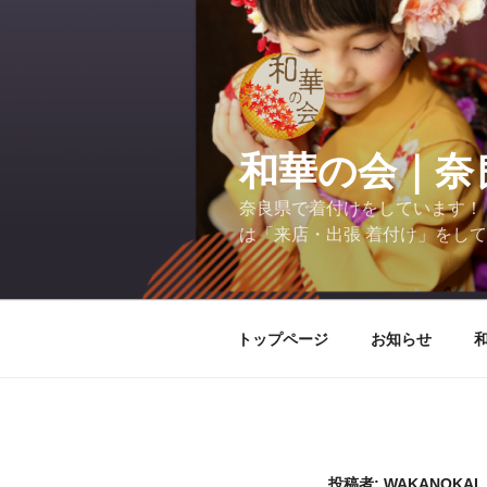
コ
ン
テ
ン
ツ
へ
和華の会｜奈
ス
キ
奈良県で着付けをしています！
ッ
は「来店・出張 着付け」をし
プ
トップページ
お知らせ
投稿者:
WAKANOKAI