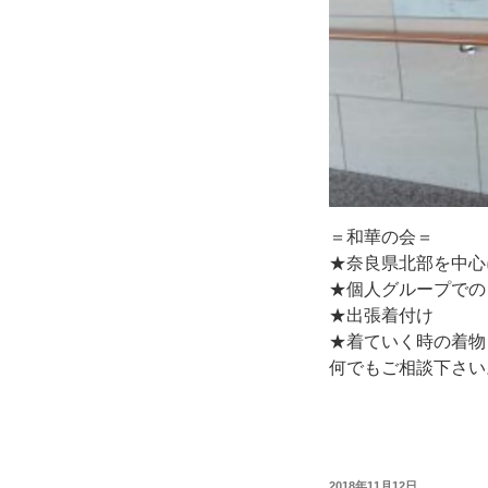
＝和華の会＝
★奈良県北部を中心
★個人グループでの
★出張着付け
★着ていく時の着物
何でもご相談下さい
投
2018年11月12日