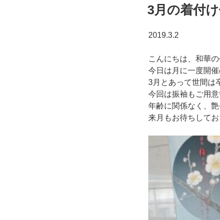
稿
3月の着付
日:
2019.3.2
こんにちは、和華の
今日は月に一度開催
3月とあって世間は
今回は振袖もご用意
年齢に関係なく、艶
来月もお待ちしてお