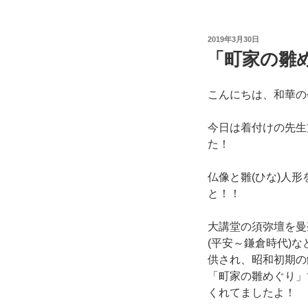
投
2019年3月30日
稿
「町家の雛
日:
こんにちは、和華の
今日は着付けの先生
た！
仏像と雛(ひな)人
と！！
大講堂の須弥壇を曼
(平安～鎌倉時代)
供され、昭和初期の
「町家の雛めぐり」
くれてましたよ！