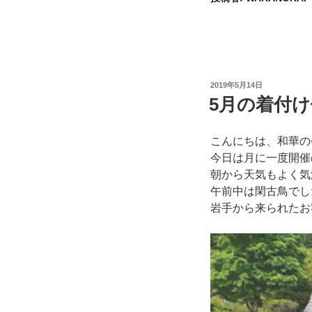
投
2019年5月14日
稿
5月の着付
日:
こんにちは、和華の
今日は月に一度開催
朝から天気もよく気
午前中は閑古鳥でし
岩手から来られたお