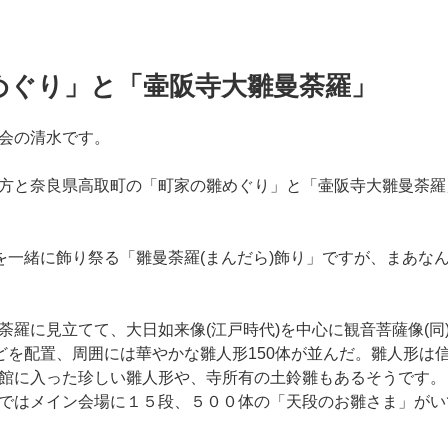
めぐり」と「壷阪寺大雛曼荼羅」
会の清水です。
方と奈良県高取町の「町家の雛めぐり」と「壷阪寺大雛曼荼羅
形を一緒に飾り祭る「雛曼荼羅(まんだら)飾り」ですが、まあな
荼羅に見立てて、大日如来像(江戸時代)を中心に観音菩薩像(同)
などを配置、周囲には華やかな雛人形150体が並んだ。雛人形は
館に入った珍しい雛人形や、寺所有の土鈴雛もあるそうです。
ではメイン会場に１５段、５００体の「天段のお雛さま」がい