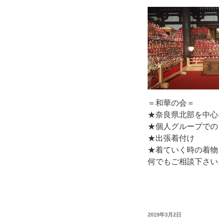
＝和華の会＝
★奈良県北部を中心
★個人グループでの
★出張着付け
★着ていく時の着物
何でもご相談下さい
投
2019年3月2日