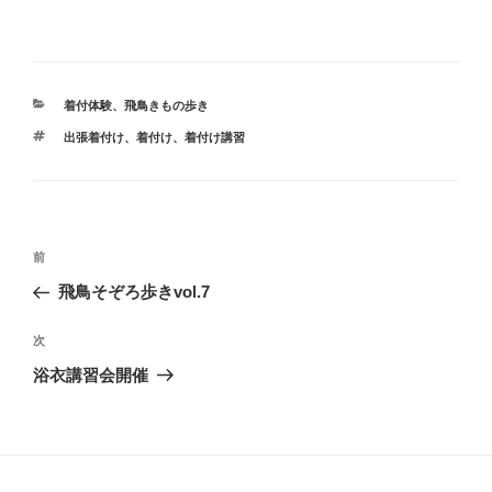
カ
着付体験
、
飛鳥きもの歩き
テ
タ
出張着付け
、
着付け
、
着付け講習
ゴ
グ
リ
ー
投
前
前
稿
の
飛鳥そぞろ歩きvol.7
ナ
投
ビ
稿
次
次
ゲ
の
浴衣講習会開催
投
ー
稿
シ
ョ
ン