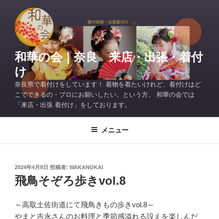
コ
ン
テ
ン
ツ
和華の会｜奈良 来店・出張・着付
へ
け
ス
奈良県で着付けをしています！ 着物を着たいけれど、着付けはど
キ
こでできるの・プロにお願いしたい、という方、 和華の会では
ッ
「来店・出張 着付け」をしております。
プ
メニュー
投
2024年4月8日
投稿者:
WAKANOKAI
稿
飛鳥そぞろ歩きvol.8
日:
～高取土佐街道にて飛鳥きもの歩きvol.8～
やまと吉永さんのお料理と季節感溢れる設えを楽しんだ