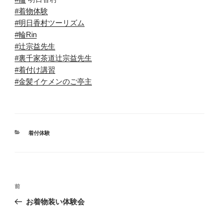
#着物体験
#明日香村ツーリズム
#輪Rin
#辻宗益先生
#裏千家茶道辻宗益先生
#着付け講習
#金髪イケメンのご亭主
カ
着付体験
テ
ゴ
リ
ー
投
前
前
稿
の
お着物装い体験会
ナ
投