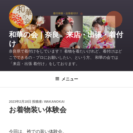
コ
ン
テ
ン
ツ
和華の会｜奈良 来店・出張・着付
へ
け
ス
奈良県で着付けをしています！ 着物を着たいけれど、着付けはど
キ
こでできるの・プロにお願いしたい、という方、 和華の会では
ッ
「来店・出張 着付け」をしております。
プ
メニュー
投
2023年2月18日
投稿者:
WAKANOKAI
稿
お着物装い体験会
日:
今回は、袴での装い体験会。