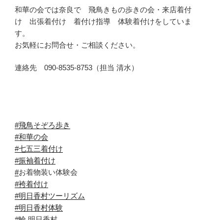
和華の会では奈良で 飛鳥きもの歩きの会・来店着付
け 出張着付け 着付け指導 体験着付けをしていま
す。
お気軽にお問合せ・ご相談ください。
連絡先 090-8535-8753（担当 清水）
#飛鳥そぞろ歩き
#和華の会
#七五三着付け
#振袖着付け
#
お着物装い体験会
#袴着付け
#明日香村ツーリズム
#明日香村体験
#輪
明日香村