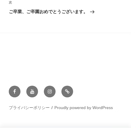
ビ
稿
次
次
ゲ
の
ご卒業、ご卒園おめでとうございます。
投
ー
稿
シ
ョ
ン
Facebook
YouTube
Instagram
ラ
イ
ン
プライバシーポリシー
Proudly powered by WordPress